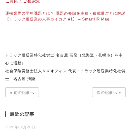
ご質問・ご相談先
運輸業界の労務課題とは？ 課題の要因を車種・積載量ごとに解説
【トラック運送業の人事カイカク #1】 – SmartHR Mag.
トラック運送業特化社労士 名古屋 清隆［北海道（札幌市）を中
心に活動］
社会保険労務士法人ＮＫオフィス 代表・トラック運送業特化社労
士 名古屋 清隆
« 前の記事へ
次の記事へ »
最近の記事
2026年02月20日