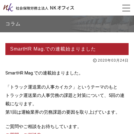
togg
navi
コラム
SmartHR Mag.での連載始まりました
2020年03月24日
SmartHR Mag.での連載始まりました。
「トラック運送業の人事カイカク」というテーマのもと
トラック運送業の人事労務の課題と対策について、
5
回の連
載になります。
第
1
回は運輸業界の労務課題の要因を取り上げています。
ご質問やご相談をお待ちしています。