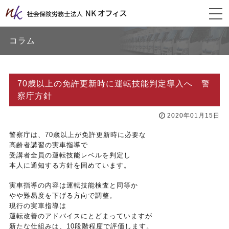
togg
navi
コラム
70歳以上の免許更新時に運転技能判定導入へ 警
察庁方針
2020年01月15日
警察庁は、70歳以上が免許更新時に必要な
高齢者講習の実車指導で
受講者全員の運転技能レベルを判定し
本人に通知する方針を固めています。
実車指導の内容は運転技能検査と同等か
やや難易度を下げる方向で調整。
現行の実車指導は
運転改善のアドバイスにとどまっていますが
新たな仕組みは、10段階程度で評価します。