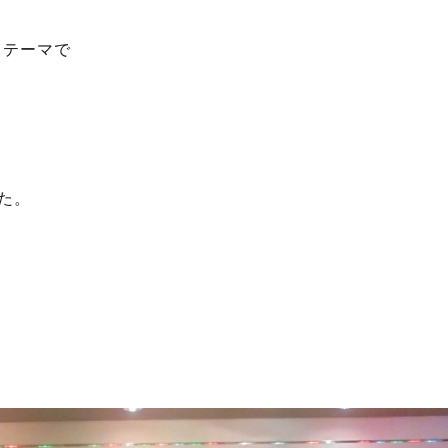
うテーマで
た。