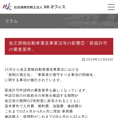
togg
navi
コラム
改正貨物自動車運送事業法等の影響②「新規許可
の審査基準」
2019年12月04日
11月から改正貨物自動車運送事業法における
「規制の適正化」「事業者が遵守すべき事項の明確化」
に関する事項が施行されています。
新規許可申請時の審査基準も厳しくなっています。
申請日前の行政処分の有無を確認する期間が
改正前の期間の2倍程度に延長されるとともに
資本要件で人件費、燃料費、油脂費、修繕費が
これまでの2ヵ月から6ヵ月に増加 車両費
施設購入・使用料がこれまでの6ヵ月から12ヵ月に