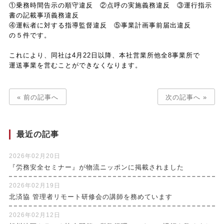
①乗務時間告示の順守違反 ②点呼の実施義務違反 ③運行指示
書の記載事項義務違反
④運転者に対する指導監督違反 ⑤事業計画事前届出違反
の５件です。
これにより、同社は4月22日以降、本社営業所他全8事業所で
運送事業を営むことができなくなります。
« 前の記事へ
次の記事へ »
最近の記事
2026年02月20日
『労務安全セミナー』が物流ニッポンに掲載されました
2026年02月19日
北済協 管理者リモート研修会の講師を務めています
2026年02月12日