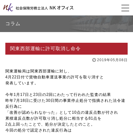
togg
navi
コラム
関東西部運輸に許可取消し命令
2019年05月08日
関東運輸局は関東西部運輸に対し、
4月22日付で貨物自動車運送事業の許可を取り消すと
発表しています。
今年1月17日と23日の2回にわたって行われた監査の結果
昨年7月18日に受けた30日間の事業停止処分で指摘された法令違
反行為に
「改善が認められなかった」として10点の違反点数が付され
累積違反点数が許可取り消し処分に相当する81点を
2点上回ったことで、処分が決定したとのこと。
今回の処分で認定された違反行為は