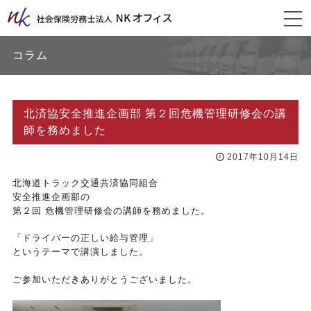
togg
navi
コラム
北済協安全推進企画部 第２回危機管理研修会の講
師を務めました
2017年10月14日
北海道トラック交通共済協同組合
安全推進企画部の
第２回 危機管理研修会の講師を務めました。
「ドライバーの正しい給与管理」
というテーマで講演しました。
ご参加いただきありがとうございました。